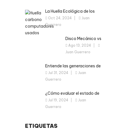
La Huella Ecológica de los
Computadores Usados
Oct 24, 2024
Juan
Guerrero
Disco Mecánico vs
Disco de Estado
Ago 13, 2024
Sólido: Optimiza tu
Juan Guerrero
Computador
Usado Ahora
Entiende las generaciones de
los procesadores
Jul 31, 2024
Juan
Guerrero
¿Cómo evaluar el estado de
un computador corporativo
Jul 19, 2024
Juan
usado?
Guerrero
ETIQUETAS