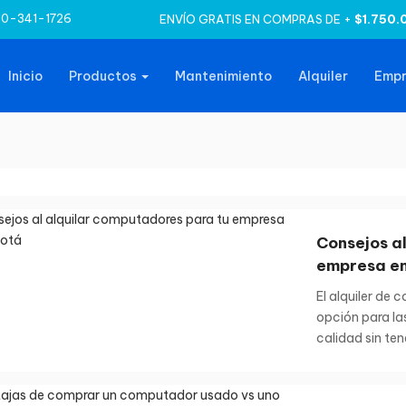
10-341-1726
ENVÍO GRATIS EN COMPRAS DE +
$1.750.
Inicio
Productos
Mantenimiento
Alquiler
Emp
Consejos a
empresa e
El alquiler de
opción para la
calidad sin tene