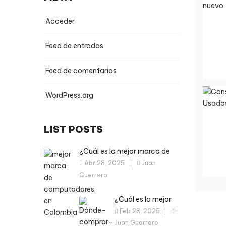
Acceder
Feed de entradas
Feed de comentarios
WordPress.org
LIST POSTS
¿Cuál es la mejor marca de
computador en Colombia?
Abr 28, 2025
Juan
Descúbrelo aquí
Guerrero
¿Cuál es la mejor
marca de portátil
Feb 28, 2025
en Colombia? Guía
Juan Guerrero