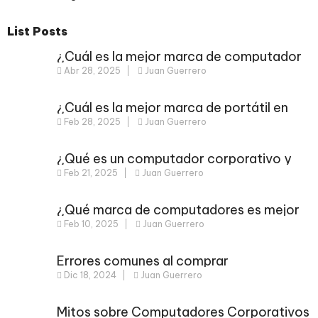
List Posts
¿Cuál es la mejor marca de computador
Abr 28, 2025
Juan Guerrero
en Colombia? Descúbrelo aquí
¿Cuál es la mejor marca de portátil en
Feb 28, 2025
Juan Guerrero
Colombia? Guía para elegir el ideal
¿Qué es un computador corporativo y
Feb 21, 2025
Juan Guerrero
por qué es mejor para tu empresa?
¿Qué marca de computadores es mejor
Feb 10, 2025
Juan Guerrero
en Colombia?
Errores comunes al comprar
Dic 18, 2024
Juan Guerrero
computadores usados: guía completa
Mitos sobre Computadores Corporativos