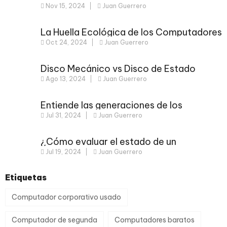
Nov 15, 2024
Juan Guerrero
Usados: Lo Que Realmente Debes Saber
La Huella Ecológica de los Computadores
Oct 24, 2024
Juan Guerrero
Usados
Disco Mecánico vs Disco de Estado
Ago 13, 2024
Juan Guerrero
Sólido: Optimiza tu Computador Usado
Ahora
Entiende las generaciones de los
Jul 31, 2024
Juan Guerrero
procesadores
¿Cómo evaluar el estado de un
Jul 19, 2024
Juan Guerrero
computador corporativo usado?
Etiquetas
Computador corporativo usado
Computador de segunda
Computadores baratos