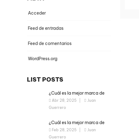
Acceder
Feed de entradas
Feed de comentarios
WordPress.org
LIST POSTS
¿Cuál es la mejor marca de
computador en Colombia?
Abr 28, 2025
Juan
Descúbrelo aquí
Guerrero
¿Cuál es la mejor marca de
portátil en Colombia? Guía
Feb 28, 2025
Juan
para elegir el ideal
Guerrero