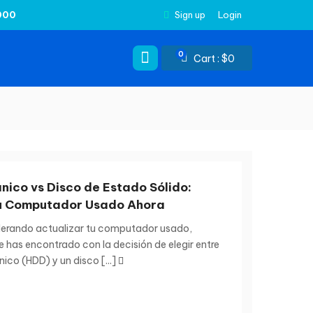
000
Sign up
Login
0
Cart :
$
0
nico vs Disco de Estado Sólido:
u Computador Usado Ahora
derando actualizar tu computador usado,
 has encontrado con la decisión de elegir entre
ico (HDD) y un disco [...]