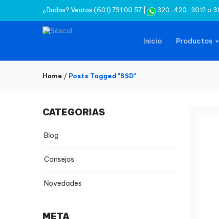
¿Dudas? Ventas
(601) 731 00 57
|
320-420-3012
o
3
Inicio
Productos
Home
/
Posts Tagged "SSD"
CATEGORIAS
Blog
Consejos
Novedades
META