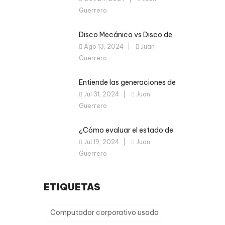
Guerrero
Disco Mecánico vs Disco de
Estado Sólido: Optimiza tu
Ago 13, 2024
Juan
Computador Usado Ahora
Guerrero
Entiende las generaciones de
los procesadores
Jul 31, 2024
Juan
Guerrero
¿Cómo evaluar el estado de
un computador corporativo
Jul 19, 2024
Juan
usado?
Guerrero
ETIQUETAS
Computador corporativo usado